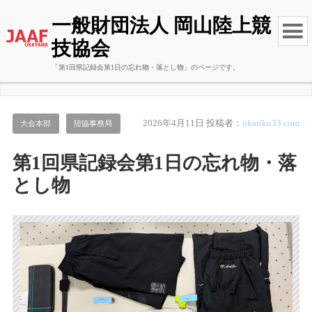
一般財団法人 岡山陸上競
技協会
「第1回県記録会第1日の忘れ物・落とし物」のページです。
2026年4月11日
投稿者：
okariku33.com
大会本部
陸協事務局
第1回県記録会第1日の忘れ物・落
とし物