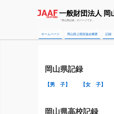
一般財団法人 岡
「岡山県記録」のページです。
ホームページ
岡山陸上競技協会概要
記録
岡山県記録
【男 子】
【女 子
】
岡山県高校記録