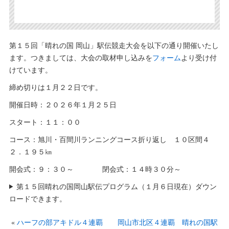
第１５回「晴れの国 岡山」駅伝競走大会を以下の通り開催いたし
ます。つきましては、大会の取材申し込みを
フォーム
より受け付
けています。
締め切りは１月２２日です。
開催日時：２０２６年１月２５日
スタート：１１：００
コース：旭川・百間川ランニングコース折り返し １０区間４
２．１９５㎞
開会式：９：３０～ 閉会式：１４時３０分～
第１５回晴れの国岡山駅伝プログラム（１月６日現在）ダウン
ロードできます。
«
ハーフの部アキドル４連覇
岡山市北区４連覇 晴れの国駅