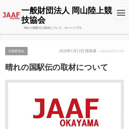
一般財団法人 岡山陸上競
技協会
「晴れの国駅伝の取材について」のページです。
2026年1月13日
投稿者：
okariku33.com
広報委員会
晴れの国駅伝の取材について