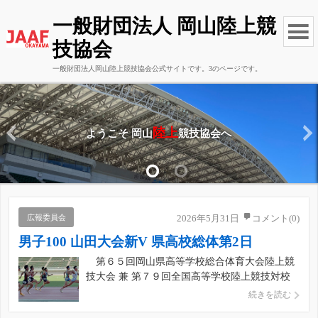
一般財団法人 岡山陸上競
技協会
一般財団法人岡山陸上競技協会公式サイトです。3のページです。
陸上
ようこそ 岡山
競技協会へ
広報委員会
2026年5月31日
コメント(0)
男子100 山田大会新V 県高校総体第2日
第６５回岡山県高等学校総合体育大会陸上競
技大会 兼 第７９回全国高等学校陸上競技対校
選手権大会岡山県予選会は第２日は５月２８
続きを読む
日、岡山県陸上競技場で１３種目で決勝が行わ