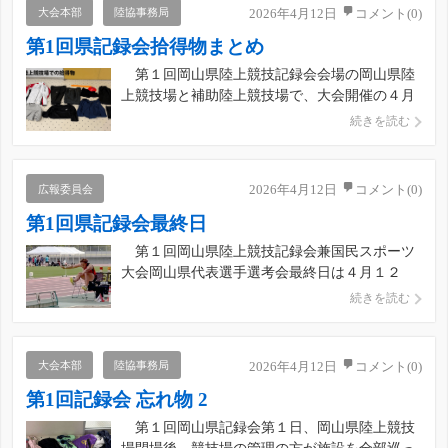
びに競技者登録が義務化されます。 つきまし
大会本部
陸協事務局
2026年4月12日
コメント(0)
ては、資格取得に向けたご […]
第1回県記録会拾得物まとめ
第１回岡山県陸上競技記録会会場の岡山県陸
上競技場と補助陸上競技場で、大会開催の４月
１１、１２日に拾得した落とし物・忘れ物を写
続きを読む
真で紹介します。アニメーションgifで２枚の画
像を表示している上の画像（アイキャッチ画
像）は拾得物の全体を撮影したものです。 拾
広報委員会
2026年4月12日
コメント(0)
得物の中には名前や学校名 […]
第1回県記録会最終日
第１回岡山県陸上競技記録会兼国民スポーツ
大会岡山県代表選手選考会最終日は４月１２
日、岡山県陸上競技場で、２２種目で熱戦を繰
続きを読む
り広げました。 女子走幅跳では岡山県記録保
持者の熱田心（岡山陸協）が３回目に５ｍ６６
をマークし貫録を示しました。男子３０００ｍ
大会本部
陸協事務局
2026年4月12日
コメント(0)
では、昨年の全国高校駅伝６区 […]
第1回記録会 忘れ物 2
第１回岡山県記録会第１日、岡山県陸上競技