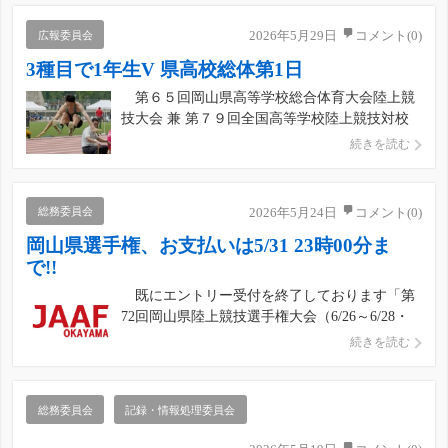
れ、男子１００ｍで山田夢叶（玉野光南）が１
０秒４６の大会新記録で優勝しました。 男子
広報委員会
2026年5月29日
コメント(0)
１００ｍはスタート直後から […]
3種目で1年生V 県高校総体第1日
第６５回岡山県高等学校総合体育大会陸上競
技大会 兼 第７９回全国高等学校陸上競技対校
選手権大会岡山県予選会は５月２８日、岡山県
続きを読む
陸上競技場で開幕しました。第1日は１３種目
で決勝が行われ、男子棒高跳、男子走幅跳、女
子１５００ｍで１年生が優勝しました。 男子
総務委員会
2026年5月24日
コメント(0)
棒高跳では新田智裕（総社 […]
岡山県選手権、お支払いは5/31 23時00分ま
で!!
既にエントリー受付を終了しております「第
72回岡山県陸上競技選手権大会（6/26～6/28・
岡山）」の参加料のお支払いについてご案内い
続きを読む
たします。 なお、開催要項にも記載のとお
り、参加料の入金確認が取れない場合は本競技
会に出場できませんので、お支払い忘れのない
総務委員会
記録・情報処理委員会
よう、よろしくお願い […]