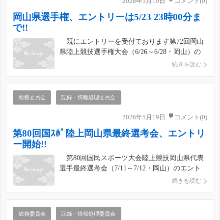
2026年5月19日
コメント(0)
岡山県選手権、エントリーは5/23 23時00分ま
で!!
既にエントリーを受付ております第72回岡山
県陸上競技選手権大会（6/26～6/28・岡山）の
エントリー締切が、5月23日(土) 23:00まで とな
続きを読む
っておりますので、よろしくお願いします。
その後、5月25日(月) 08:00 ～ 5月31日(日) 23:00
までの間に、参加料 […]
総務委員会
記録・情報処理委員会
2026年5月19日
コメント(0)
第80回国ｽﾎﾟ陸上岡山県最終選考会、エントリ
ー開始!!
第80回国民スポーツ大会陸上競技岡山県代表
選手最終選考会（7/11～7/12・岡山）のエント
リー✏を開始しました。 ■エントリー受付期間
続きを読む
2026年5月19日(火) 10:00 ～ 6月8日(月)
23:00まで ■参加料支払期間
2026年6月10
日(水) 10:00 […]
総務委員会
記録・情報処理委員会