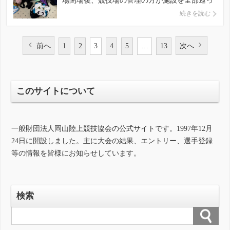
場閉場後、競技場の管理の方が施設を全部巡っ
て、忘れ物を回収してくださいました。 現
続きを読む
在、本部にお預かりしています。第１日に問い
合わせの多かった水筒などもあります。心当た
りの方は、大会本部にお越しください。くれぐ
前へ
1
2
3
4
5
…
13
次へ
れも勝手に持って帰らないこと […]
投
このサイトについて
稿
の
一般財団法人岡山陸上競技協会の公式サイトです。1997年12月
ペ
24日に開設しました。主に大会の結果、エントリー、選手登録
ー
等の情報を皆様にお知らせしています。
ジ
送
検索
り