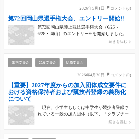
2026年5月1日
コメント(0)
第72回岡山県選手権大会、エントリー開始!!
第72回岡山県陸上競技選手権大会（6/26～
6/28・岡山）のエントリー✏を開始しました。
■エントリー受付期間 2026年5月01日(金)
続きを読む
10:00 ～ 5月23日(土) 23:00まで ■参加料支払期
間 2026年5月25日(月) 10:00 ～ 5月31日(日) 2
[…]
審判委員会
普及委員会
総務委員会
2026年4月30日
コメント(0)
【重要】2027年度からの加入団体成立要件に
おける資格保持者および競技者登録の義務化
について
現在、小学生もしくは中学生が競技者登録さ
れている一般の加入団体（以下、「クラブチー
ム等」という。）またはクラブチーム等の設立
続きを読む
を予定されている団体におきましては、2027年
度から指導者資格および審判員資格の保持なら